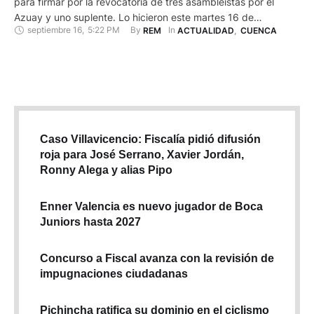
para firmar por la revocatoria de tres asambleístas por el
Azuay y uno suplente. Lo hicieron este martes 16 de
septiembre 16
,
5:22 PM
By 
In 
REM
ACTUALIDAD
,
CUENCA
septiembre de 2025, mientras en las calles Sucre, Bolívar y
otras, se realizaba la Gran Marcha por el Agua. La petición
esta a cargo de un …
Caso Villavicencio: Fiscalía pidió difusión
roja para José Serrano, Xavier Jordán,
Ronny Alega y alias Pipo
Enner Valencia es nuevo jugador de Boca
Juniors hasta 2027
Concurso a Fiscal avanza con la revisión de
impugnaciones ciudadanas
Pichincha ratifica su dominio en el ciclismo