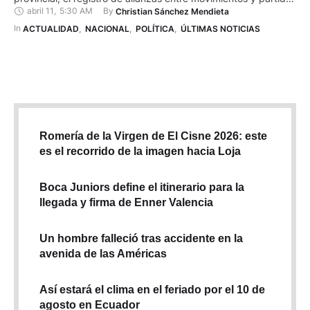
abril 11
,
5:30 AM
By 
Christian Sánchez Mendieta
políticos. Este proceso corresponde a las Elecciones
Seccionales y del Consejo de Participación Ciudadana y
In 
ACTUALIDAD
,
NACIONAL
,
POLÍTICA
,
ÚLTIMAS NOTICIAS
Control Social (CPCCS), previstas, según el calendario
electoral del …
Romería de la Virgen de El Cisne 2026: este
es el recorrido de la imagen hacia Loja
Boca Juniors define el itinerario para la
llegada y firma de Enner Valencia
Un hombre falleció tras accidente en la
avenida de las Américas
Así estará el clima en el feriado por el 10 de
agosto en Ecuador