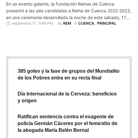
En un evento galante, la Fundación Reinas de Cuenca
presentó a las seis candidatas a Reina de Cuenca 2022-2023,
en una ceremonia desarrollada la noche de este sábado, 17
septiembre 17
,
9:46 PM
By 
In 
REM
CUENCA
,
PRINCIPAL
de septiembre de 2022 en las instalaciones de la Corte
Provincial de Justicia. La presentación de un grupo de baile
dio paso al ingreso de Gabriela …
385 goles y la fase de grupos del Mundialito
de los Pobres entra en su recta final
Día Internacional de la Cerveza: beneficios
y origen
Ratifican sentencia contra el exagente de
policía Germán Cáceres por el femicidio de
la abogada María Belén Bernal