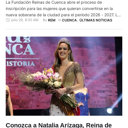
La Fundación Reinas de Cuenca abre el proceso de
inscripción para las mujeres que quieran convertirse en la
nueva soberana de la ciudad para el período 2026 - 2027. La
julio 29
,
8:30 AM
By 
In 
REM
CUENCA
,
ÚLTIMAS NOTICIAS
convocatoria espera que las aspirantes tengan vocación de
servicio, liderazgo y el deseo de generar un impacto positivo
en la comunidad mediante “un reinado con …
Conozca a Natalia Arízaga, Reina de