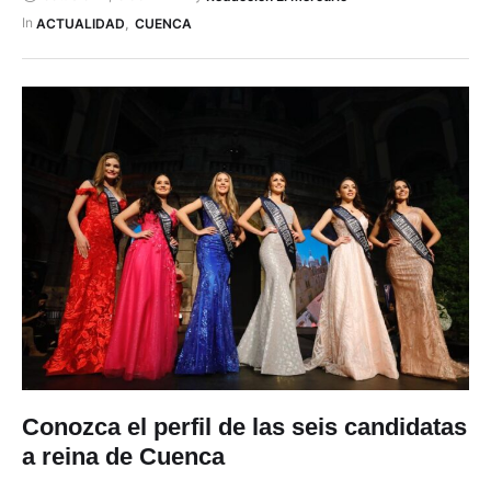
los colores y la riqueza cultural de la ciudad. Con técnicas
In 
ACTUALIDAD
,
CUENCA
tradicionales de la joyería artesanal como …
Conozca el perfil de las seis candidatas
a reina de Cuenca