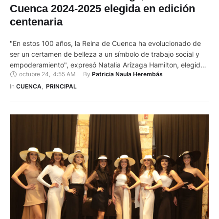
Cuenca 2024-2025 elegida en edición
centenaria
"En estos 100 años, la Reina de Cuenca ha evolucionado de
ser un certamen de belleza a un símbolo de trabajo social y
empoderamiento", expresó Natalia Arízaga Hamilton, elegida
octubre 24
,
4:55 AM
By 
Patricia Naula Herembás
Reina de Cuenca: Edición Centenaria, en la gala que se llevó a
cabo la noche del 23 de octubre de 2024 en el Teatro Carlos
In 
CUENCA
,
PRINCIPAL
Cueva …