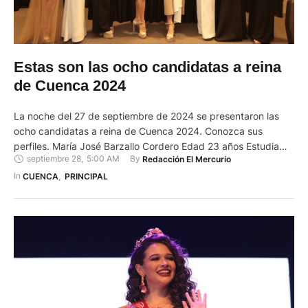
Estas son las ocho candidatas a reina
de Cuenca 2024
La noche del 27 de septiembre de 2024 se presentaron las
ocho candidatas a reina de Cuenca 2024. Conozca sus
perfiles. María José Barzallo Cordero Edad 23 años Estudia
septiembre 28
,
5:00 AM
By 
Redacción El Mercurio
Diseño de Interiores en la Universidad del Azuay ¿Qué
significa participar en el certamen? Es una oportunidad para
In 
CUENCA
,
PRINCIPAL
ser una voz activa que inspire y apoye …