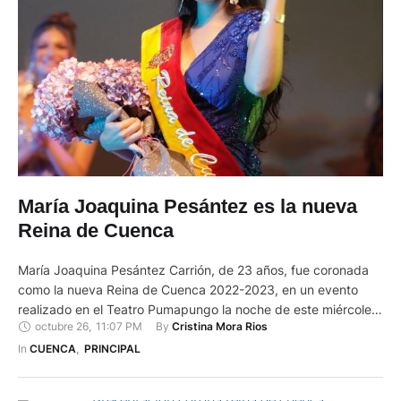
María Joaquina Pesántez es la nueva
Reina de Cuenca
María Joaquina Pesántez Carrión, de 23 años, fue coronada
como la nueva Reina de Cuenca 2022-2023, en un evento
realizado en el Teatro Pumapungo la noche de este miércoles,
octubre 26
,
11:07 PM
By 
Cristina Mora Rios
26 de octubre de 2022. La soberana es licenciada en
Comunicación Social y Publicidad y trabaja en una Agencia de
In 
CUENCA
,
PRINCIPAL
Marketing y Publicidad y su labor …