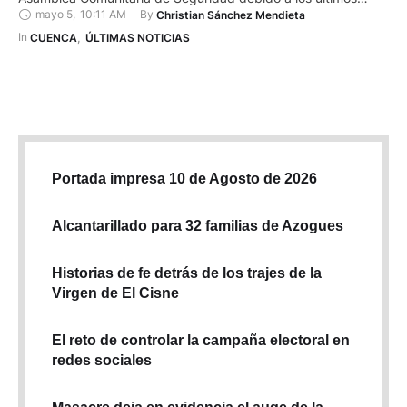
mayo 5
,
10:11 AM
By 
Christian Sánchez Mendieta
hechos de violencia reportados en esta zona. Por ejemplo, el 1
de mayo una pareja que se encontraba en un vehículo en la
In 
CUENCA
,
ÚLTIMAS NOTICIAS
calle F y la avenida …
Portada impresa 10 de Agosto de 2026
Alcantarillado para 32 familias de Azogues
Historias de fe detrás de los trajes de la
Virgen de El Cisne
El reto de controlar la campaña electoral en
redes sociales