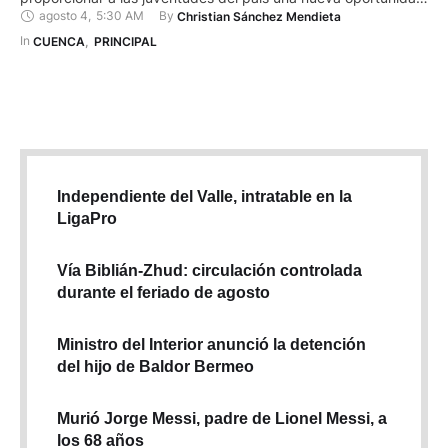
agosto 4
,
5:30 AM
By 
Christian Sánchez Mendieta
de continuar con su formación superior. Fue el 4 de agosto de
1994 que Sixto Durán Ballén, en ese entonces presidente del
In 
CUENCA
,
PRINCIPAL
Ecuador, firmó el decreto presidencial …
Independiente del Valle, intratable en la
LigaPro
Vía Biblián-Zhud: circulación controlada
durante el feriado de agosto
Ministro del Interior anunció la detención
del hijo de Baldor Bermeo
Murió Jorge Messi, padre de Lionel Messi, a
los 68 años