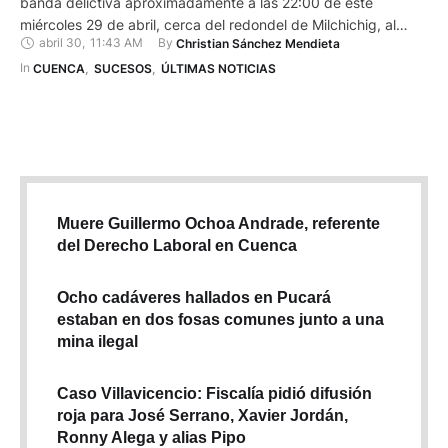
banda delictiva aproximadamente a las 22:00 de este
miércoles 29 de abril, cerca del redondel de Milchichig, al
abril 30
,
11:43 AM
By 
Christian Sánchez Mendieta
norte de Cuenca. Fueron identificados como Esteban D. e Igor
N., ambos de 33 años. Estaban en su vehículo cuando fueron
In 
CUENCA
,
SUCESOS
,
ÚLTIMAS NOTICIAS
interceptados por seis delincuentes armados, incluida una
mujer, …
Muere Guillermo Ochoa Andrade, referente
del Derecho Laboral en Cuenca
Ocho cadáveres hallados en Pucará
estaban en dos fosas comunes junto a una
mina ilegal
Caso Villavicencio: Fiscalía pidió difusión
roja para José Serrano, Xavier Jordán,
Ronny Alega y alias Pipo