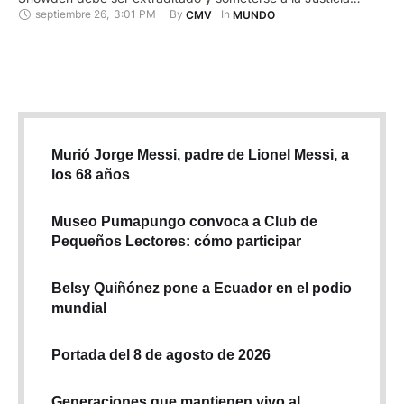
septiembre 26
,
3:01 PM
By 
In 
CMV
MUNDO
estadounidense, aunque haya adquirido la ciudadanía rusa.
"Nuestra postura no ha cambiado. El señor Snowden debería
regresar a Estados Unidos, donde tiene que enfrentarse a …
Murió Jorge Messi, padre de Lionel Messi, a
los 68 años
Museo Pumapungo convoca a Club de
Pequeños Lectores: cómo participar
Belsy Quiñónez pone a Ecuador en el podio
mundial
Portada del 8 de agosto de 2026
Generaciones que mantienen vivo al