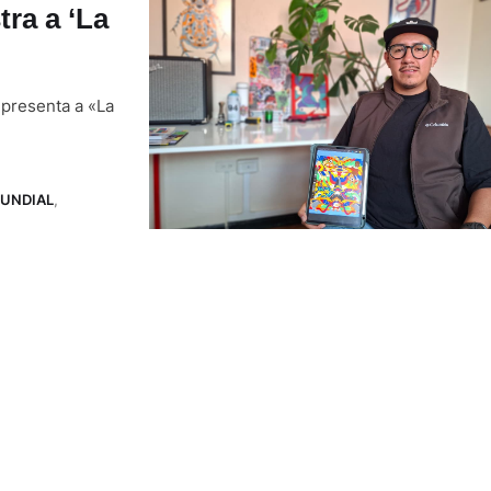
tra a ‘La
epresenta a «La
UNDIAL
,