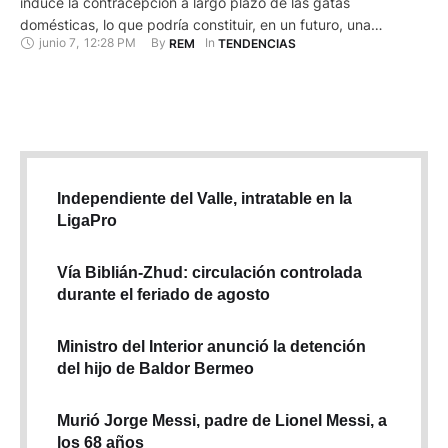
induce la contracepción a largo plazo de las gatas
domésticas, lo que podría constituir, en un futuro, una
junio 7
,
12:28 PM
By 
In 
REM
TENDENCIAS
alternativa segura y eficaz a la esterilización quirúrgica del
animal, publica hoy Nature Communications. El estudio,
encabezado por David Pépin, del Hospital General de
Massachusetts (EE.UU.) comprobó …
Independiente del Valle, intratable en la
LigaPro
Vía Biblián-Zhud: circulación controlada
durante el feriado de agosto
Ministro del Interior anunció la detención
del hijo de Baldor Bermeo
Murió Jorge Messi, padre de Lionel Messi, a
los 68 años