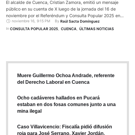
El alcalde de Cuenca, Cristian Zamora, emitió un mensaje
público en su cuenta de X luego de la jornada del 16 de
noviembre por el Referéndum y Consulta Popular 2025 en
noviembre 16
,
9:15 PM
By 
Raúl Sacta Domínguez
Ecuador. El alcalde señala que la ciudadanía ya expresó su
postura en las urnas y enfatiza que el Gobierno nacional debe
In 
CONSULTA POPULAR 2025
,
CUENCA
,
ÚLTIMAS NOTICIAS
“escuchar verdaderamente” ese pronunciamiento. …
Muere Guillermo Ochoa Andrade, referente
del Derecho Laboral en Cuenca
Ocho cadáveres hallados en Pucará
estaban en dos fosas comunes junto a una
mina ilegal
Caso Villavicencio: Fiscalía pidió difusión
roja para José Serrano, Xavier Jordán,