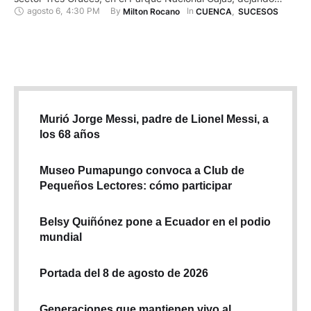
agosto 6
,
4:30 PM
By 
In 
Milton Rocano
CUENCA
,
SUCESOS
como saldo tres personas heridas. Según reporte de los
organismos de socorro, un vehículo Tucson color blanco
perdió pista, saliéndose de la vía e impactándose a …
Murió Jorge Messi, padre de Lionel Messi, a
los 68 años
Museo Pumapungo convoca a Club de
Pequeños Lectores: cómo participar
Belsy Quiñónez pone a Ecuador en el podio
mundial
Portada del 8 de agosto de 2026
Generaciones que mantienen vivo al