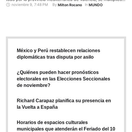
noviembre 9
,
7:48 PM
By 
In 
Milton Rocano
MUNDO
ayer con miles de voluntarios que ayudan a los damnificados,
mientras los equipos de socorro prosiguen la búsqueda de
desaparecidos. El gran desastre natural, no conocido …
México y Perú restablecen relaciones
diplomáticas tras disputa por asilo
¿Quiénes pueden hacer pronósticos
electorales en las Elecciones Seccionales
de noviembre?
Richard Carapaz planifica su presencia en
la Vuelta a España
Horarios de espacios culturales
municipales que atenderán el Feriado del 10