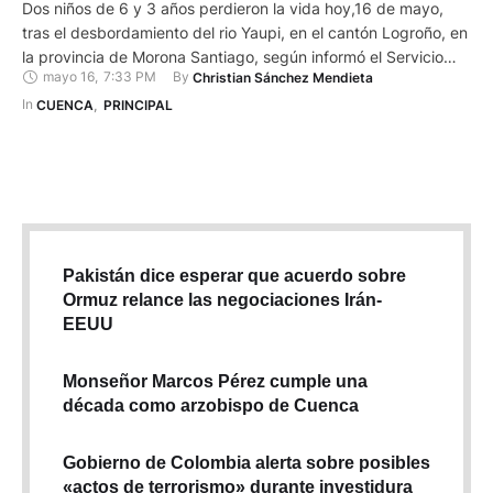
Dos niños de 6 y 3 años perdieron la vida hoy,16 de mayo,
tras el desbordamiento del rio Yaupi, en el cantón Logroño, en
la provincia de Morona Santiago, según informó el Servicio
mayo 16
,
7:33 PM
By 
Christian Sánchez Mendieta
Nacional de Gestión de Riesgos y Emergencias (SNGRE). Los
cadáveres de los pequeños fueron recuperados en la
In 
CUENCA
,
PRINCIPAL
comunidad de Santiago Tukupi. Sus …
Pakistán dice esperar que acuerdo sobre
Ormuz relance las negociaciones Irán-
EEUU
Monseñor Marcos Pérez cumple una
década como arzobispo de Cuenca
Gobierno de Colombia alerta sobre posibles
«actos de terrorismo» durante investidura