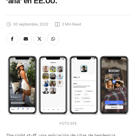
‘alfa’ en EE.UU.
30 septiembre, 2022
2
 Min Read
FOTO EFE
The right stuff, una aplicación de citas de tendencia