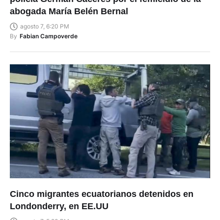
abogada María Belén Bernal
agosto 7, 6:20 PM
By
Fabian Campoverde
Cinco migrantes ecuatorianos detenidos en
Londonderry, en EE.UU