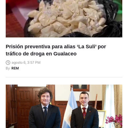
Prisión preventiva para alias ‘La Suli’ por
tráfico de droga en Gualaceo
agosto 6, 3:57 PM
By
REM