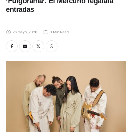
‘Fulgorama’. El Mercurio regalará
entradas
26 mayo, 2026
1
 Min Read