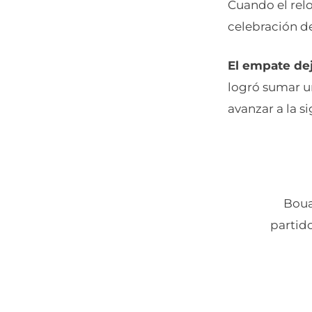
Cuando el relo
celebración de
El empate dej
logró sumar u
avanzar a la si
Boua
partido