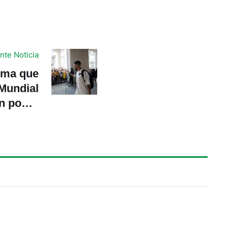
nte Noticia
rma que
 Mundial
n poder
 «propia
istoria»