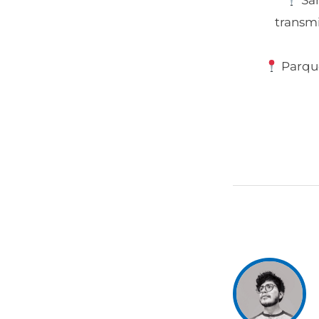
San
transmi
Parque