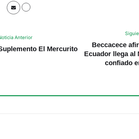
Siguie
Noticia Anterior
Beccacece afi
Suplemento El Mercurito
Ecuador llega al
confiado e
escribir su
h