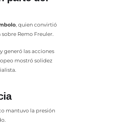
Embolo
, quien convirtió
n sobre Remo Freuler.
y generó las acciones
uropeo mostró solidez
alista.
cia
co mantuvo la presión
do.