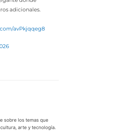
 gigante donde
ros adicionales.
r.com/avPkjqqeg8
2026
ibe sobre los temas que
cultura, arte y tecnología.