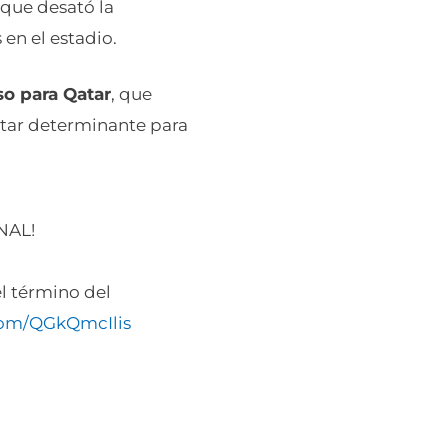
 que desató la
 en el estadio.
so para Qatar
, que
tar determinante para
NAL!
l término del
.com/QGkQmcIlis