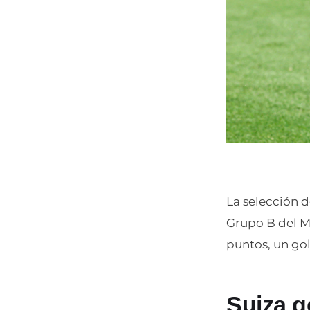
La selección 
Grupo B del M
puntos, un gol
Suiza g