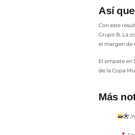
Así que
Con este resul
Grupo B. La zo
el margen de 
El empate en S
de la Copa Mun
Más not
¡Y