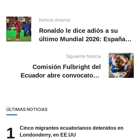
Noticia Anterior
Ronaldo le dice adiós a su
último Mundial 2026: España
eliminó a Portugal
Siguiente Noticia
Comisión Fulbright del
Ecuador abre convocatoria
para el Programa Fulbright
Specialist
ÚLTIMAS NOTICIAS
1
Cinco migrantes ecuatorianos detenidos en
Londonderry, en EE.UU