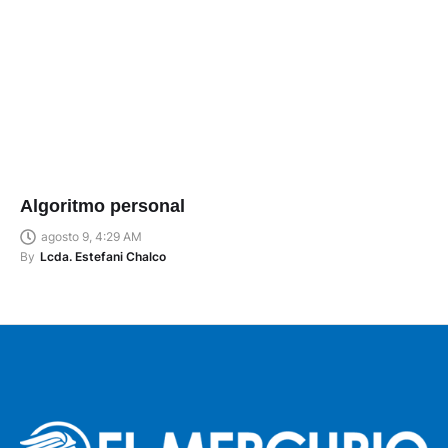
Algoritmo personal
agosto 9, 4:29 AM
By
Lcda. Estefani Chalco