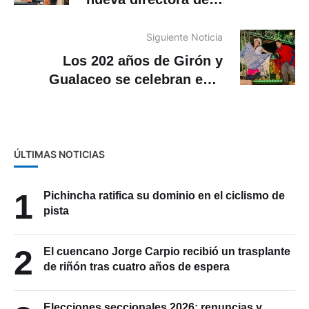
Comunicación del Municipio de
Cuenca?
Siguiente Noticia
Los 202 años de Girón y
Gualaceo se celebran este
jueves 25 de junio con una
agenda austera
ÚLTIMAS NOTICIAS
1
Pichincha ratifica su dominio en el ciclismo de
pista
2
El cuencano Jorge Carpio recibió un trasplante
de riñón tras cuatro años de espera
Elecciones seccionales 2026: renuncias y