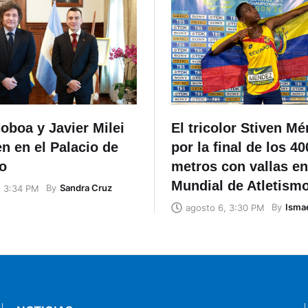
oboa y Javier Milei
El tricolor Stiven M
n en el Palacio de
por la final de los 40
o
metros con vallas en
Mundial de Atletism
By
Sandra Cruz
, 3:34 PM
By
Ismae
agosto 6, 3:30 PM