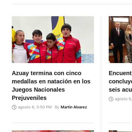
Azuay termina con cinco
Encuent
medallas en natación en los
concluyó
Juegos Nacionales
seis ac
Prejuveniles
agosto 6
By
Martin Alvarez
agosto 6, 5:50 PM