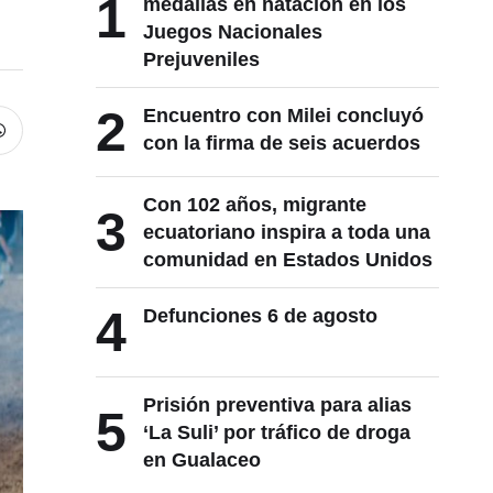
1
medallas en natación en los
Juegos Nacionales
Prejuveniles
2
Encuentro con Milei concluyó
con la firma de seis acuerdos
Con 102 años, migrante
3
ecuatoriano inspira a toda una
comunidad en Estados Unidos
4
Defunciones 6 de agosto
Prisión preventiva para alias
5
‘La Suli’ por tráfico de droga
en Gualaceo