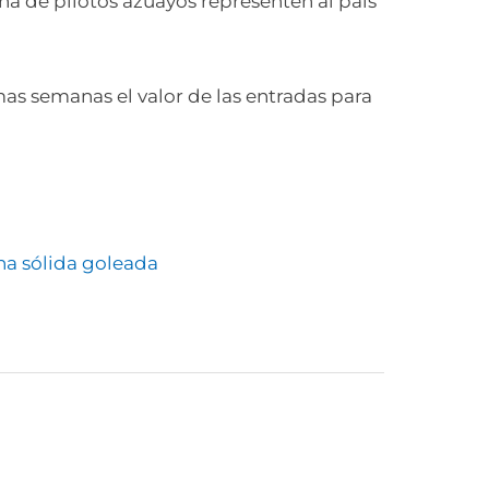
a de pilotos azuayos representen al país
as semanas el valor de las entradas para
na sólida goleada