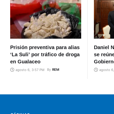
Prisión preventiva para alias
Daniel N
‘La Suli’ por tráfico de droga
se reúne
en Gualaceo
Gobiern
By
REM
agosto 6, 3:57 PM
agosto 6