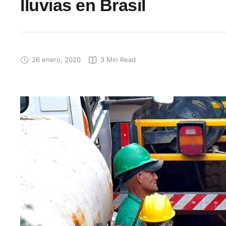
lluvias en Brasil
26 enero, 2020
3
 Min Read