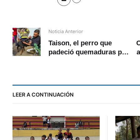
Noticia Anterior
Taison, el perro que
C
padeció quemaduras por
a
incendio en Cuenca
ma
LEER A CONTINUACIÓN