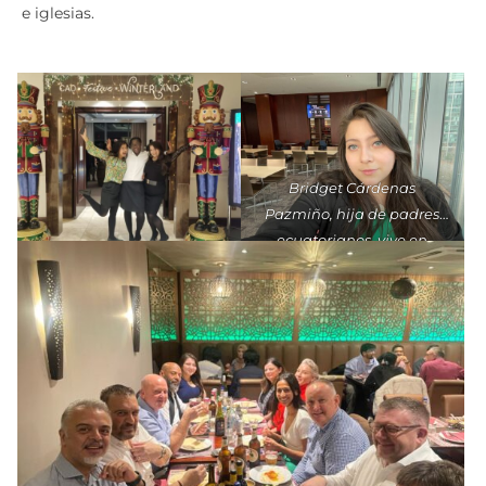
periódicas en la empresa y en otros lugares como teatros
e iglesias.
Bridget Cárdenas
Pazmiño, hija de padres
ecuatorianos, vive en
Londres. Cortesía