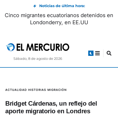
Noticias de última hora:
Ratifican sentencia contra el exagente de
policía Germán Cáceres por el femicidio de
la abogada María Belén Bernal
Sábado, 8 de agosto de 2026
ACTUALIDAD
HISTORIAS
MIGRACIÓN
Bridget Cárdenas, un reflejo del