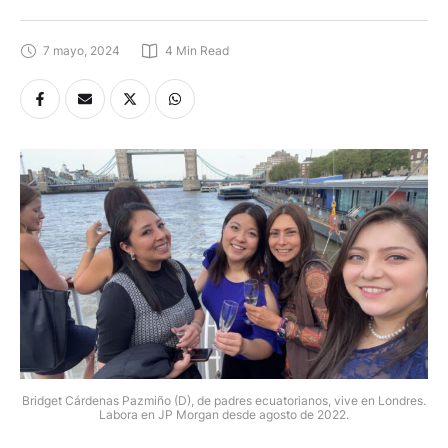
aporte migratorio en Londres
7 mayo, 2024
4
 Min Read
Bridget Cárdenas Pazmiño (D), de padres ecuatorianos, vive en Londres.
Labora en JP Morgan desde agosto de 2022.