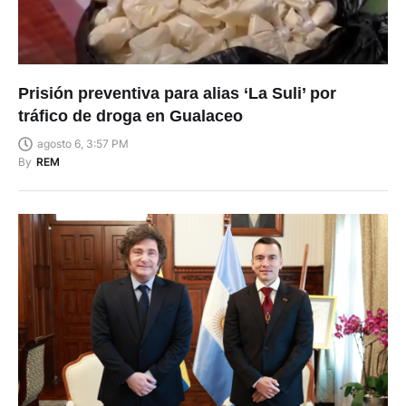
Prisión preventiva para alias ‘La Suli’ por
tráfico de droga en Gualaceo
agosto 6, 3:57 PM
By
REM