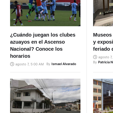
¿Cuándo juegan los clubes
Museos 
azuayos en el Ascenso
y exposi
Nacional? Conoce los
feriado 
horarios
agosto 7
By
Patricia 
By
Ismael Alvarado
agosto 7, 5:00 AM