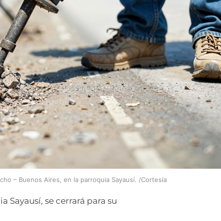
ucho – Buenos Aires, en la parroquia Sayausí. /Cortesía
a Sayausí, se cerrará para su