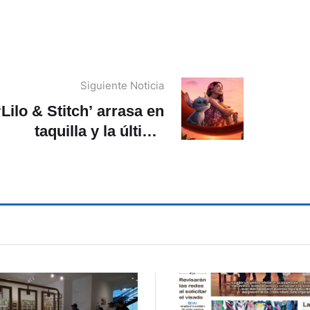
Siguiente Noticia
‘Lilo & Stitch’ arrasa en
taquilla y la última
‘Misión imposible’ entra
con fuerza