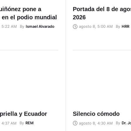
uiñónez pone a
Portada del 8 de ago
 en el podio mundial
2026
By
Ismael Alvarado
By
HRR
, 5:22 AM
agosto 8, 5:00 AM
priella y Ecuador
Silencio cómodo
By
REM
By
Dr. 
, 4:37 AM
agosto 8, 4:30 AM