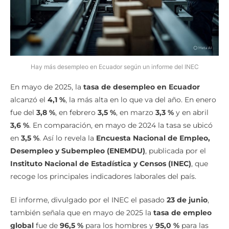
Hay más desempleo en Ecuador según un informe del INEC
En mayo de 2025, la
tasa de desempleo en Ecuador
alcanzó el
4,1 %
, la más alta en lo que va del año. En enero
fue del
3,8 %
, en febrero
3,5 %
, en marzo
3,3 %
y en abril
3,6 %
. En comparación, en mayo de 2024 la tasa se ubicó
en
3,5 %
. Así lo revela la
Encuesta Nacional de Empleo,
Desempleo y Subempleo (ENEMDU)
, publicada por el
Instituto Nacional de Estadística y Censos (INEC)
, que
recoge los principales indicadores laborales del país.
El informe, divulgado por el INEC el pasado
23 de junio
,
también señala que en mayo de 2025 la
tasa de empleo
global
fue de
96,5 %
para los hombres y
95,0 %
para las