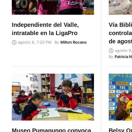
Independiente del Valle,
Vía Bibl
intratable en la LigaPro
controla
de agos
By
Milton Rocano
agosto 8, 7:20 PM
agosto 8
By
Patricia 
Museo Pumapungo convoca
Belsy Q