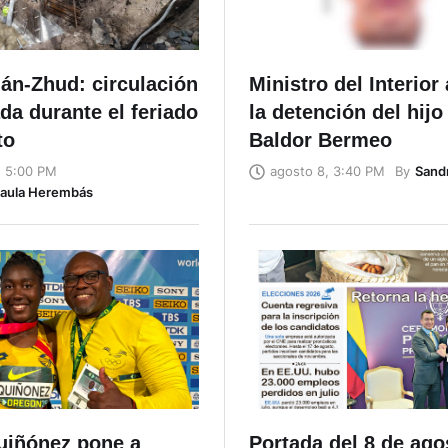
ián-Zhud: circulación
Ministro del Interior
da durante el feriado
la detención del hijo
to
Baldor Bermeo
By
Sand
, 5:00 PM
agosto 8, 3:40 PM
Naula Herembás
uiñónez pone a
Portada del 8 de ago