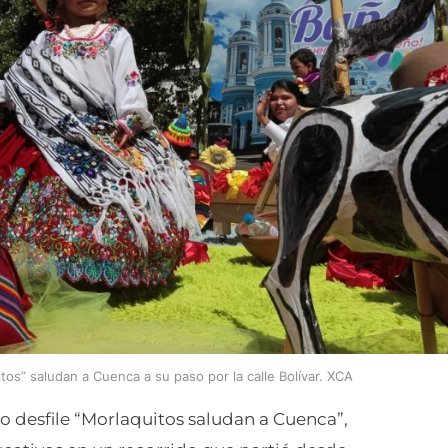
tos” saludan a Cuenca a su paso por la calle Bolívar. XCA
o desfile “Morlaquitos saludan a Cuenca”,