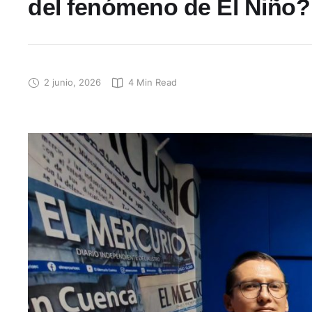
del fenómeno de El Niño?
2 junio, 2026
4
 Min Read