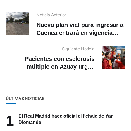
Noticia Anterior
Nuevo plan vial para ingresar a
Cuenca entrará en vigencia
desde este lunes
Siguiente Noticia
Pacientes con esclerosis
múltiple en Azuay urgen
medicinas al IESS:
tratamientos pueden superar
los 12.000 dólares
ÚLTIMAS NOTICIAS
1
El Real Madrid hace oficial el fichaje de Yan
Diomande