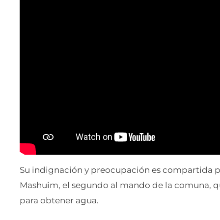
Su indignación y preocupación es compartida por
Mashuim, el segundo al mando de la comuna, q
para obtener agua.