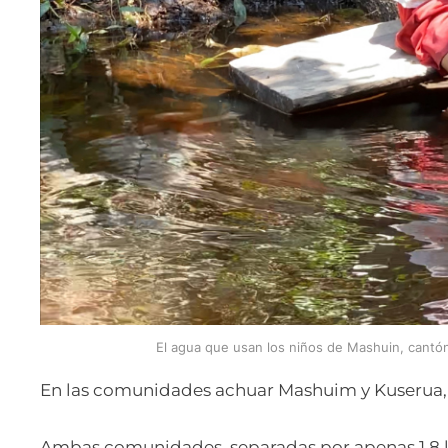
El agua que usan los niños de Mashuin, cantón
En las comunidades achuar Mashuim y Kuserua, 
Ambas comunidades, separadas por apenas 1.8 k