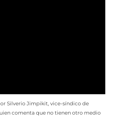
 Silverio Jimpikit, vice-síndico de
uien comenta que no tienen otro medio