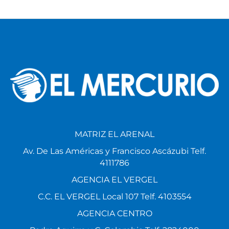
MATRIZ EL ARENAL
Av. De Las Américas y Francisco Ascázubi Telf.
4111786
AGENCIA EL VERGEL
C.C. EL VERGEL Local 107 Telf. 4103554
AGENCIA CENTRO
Padre Aguirre y G. Colombia Telf. 2824000