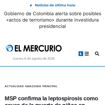
Noticias de última hora:
Monseñor Marcos Pérez cumple una década
como arzobispo de Cuenca
Jueves, 6 de agosto de 2026
ACTUALIDAD
AMAZONÍA
PRINCIPAL
MSP confirma la leptospirosis como
causa de la muerte de niños en