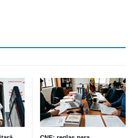
itará
CNE: reglas para