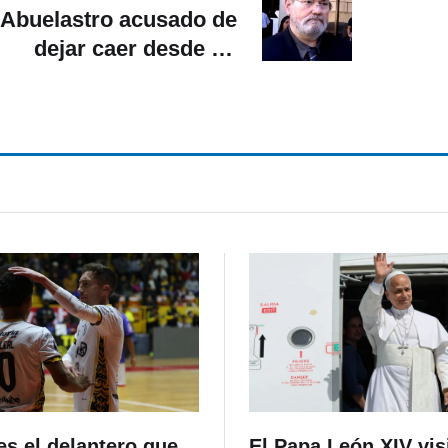
Abuelastro acusado de
dejar caer desde un
crucero a nieta se
declara culpable
s el delantero que
El Papa León XIV vis