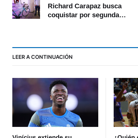
Richard Carapaz busca
coquistar por segunda
vez el Giro de Italia
LEER A CONTINUACIÓN
Vinícius extiende su
¿Quién e