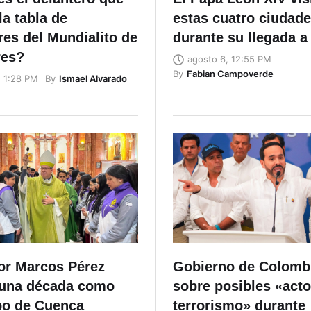
a tabla de
estas cuatro ciudad
es del Mundialito de
durante su llegada a
res?
agosto 6, 12:55 PM
By
Fabian Campoverde
By
Ismael Alvarado
, 1:28 PM
r Marcos Pérez
Gobierno de Colombi
una década como
sobre posibles «act
po de Cuenca
terrorismo» durante