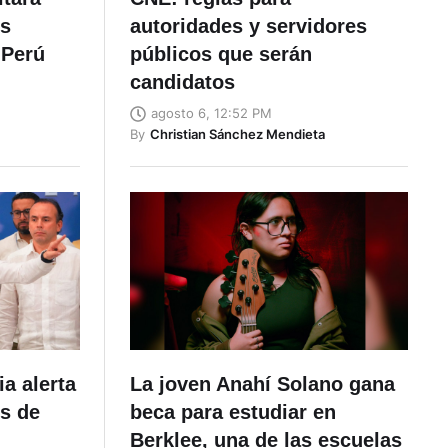
es
autoridades y servidores
 Perú
públicos que serán
candidatos
agosto 6, 12:52 PM
By
Christian Sánchez Mendieta
a alerta
La joven Anahí Solano gana
os de
beca para estudiar en
Berklee, una de las escuelas