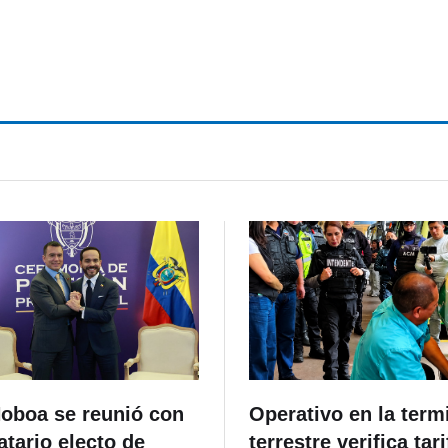
Noboa se reunió con
Operativo en la term
tario electo de
terrestre verifica tari