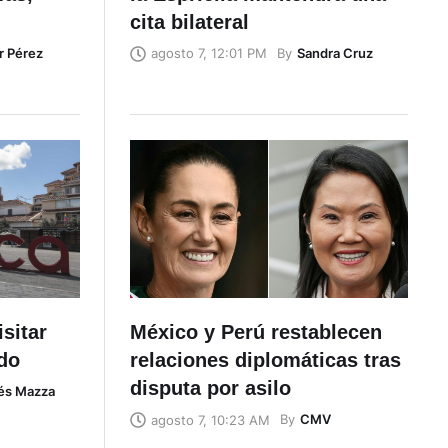
cita bilateral
r Pérez
By
Sandra Cruz
agosto 7, 12:01 PM
sitar
México y Perú restablecen
ado
relaciones diplomáticas tras
disputa por asilo
és Mazza
By
CMV
agosto 7, 10:23 AM