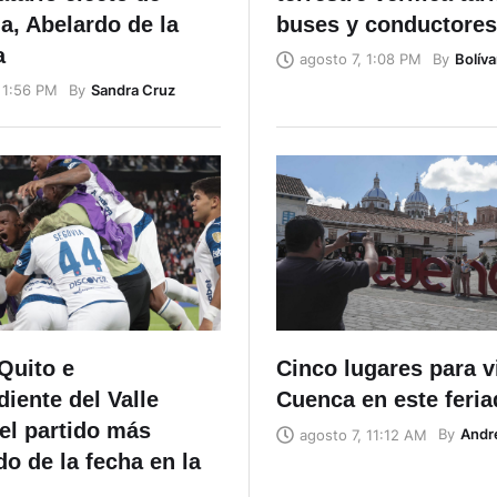
a, Abelardo de la
buses y conductores
a
By
Bolíva
agosto 7, 1:08 PM
By
Sandra Cruz
 1:56 PM
Quito e
Cinco lugares para vi
iente del Valle
Cuenca en este feri
el partido más
By
Andr
agosto 7, 11:12 AM
o de la fecha en la