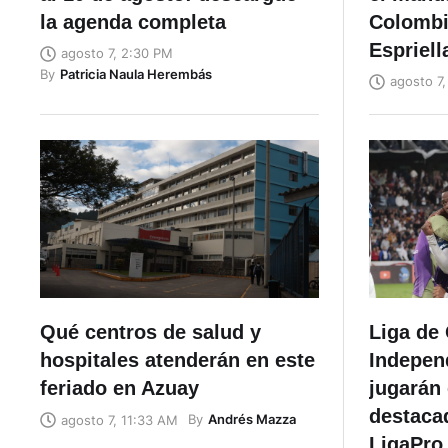
la agenda completa
Colombi
Espriell
agosto 7, 2:30 PM
By
Patricia Naula Herembás
agosto 7,
Qué centros de salud y
Liga de 
hospitales atenderán en este
Independ
feriado en Azuay
jugarán 
destacad
By
Andrés Mazza
agosto 7, 11:33 AM
LigaPro