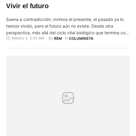
Vivir el futuro
Suena a contradicción; vivimos el presente, el pasado ya lo
hemos vivido, pero el futuro aún no existe. Desde otra
perspectiva, más allá del ciclo vital biológico que termina con
febrero 3
,
5:35 AM
By 
In 
REM
COLUMNISTA
la muerte, en nuestro comportamiento un importante
porcentaje de nuestros actos tienen sentido en función de los
resultados que esperamos en el futuro, que existe …