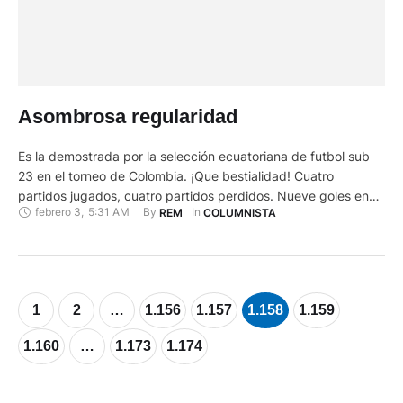
Asombrosa regularidad
Es la demostrada por la selección ecuatoriana de futbol sub
23 en el torneo de Colombia. ¡Que bestialidad! Cuatro
partidos jugados, cuatro partidos perdidos. Nueve goles en
febrero 3
,
5:31 AM
By 
In 
REM
COLUMNISTA
contra y ni uno solo a favor. Inobjetable último puesto en el
torneo, por detrás de Bolivia, de Venezuela, de Perú. Ninguna
queja contra ningún árbitro. Ninguna injusticia. …
1
2
…
1.156
1.157
1.158
1.159
1.160
…
1.173
1.174