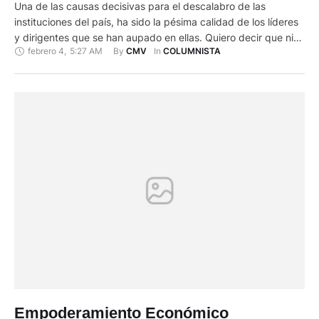
Una de las causas decisivas para el descalabro de las
instituciones del país, ha sido la pésima calidad de los líderes
y dirigentes que se han aupado en ellas. Quiero decir que ni
febrero 4
,
5:27 AM
By 
In 
CMV
COLUMNISTA
los líderes que debieron tener la capacidad y autoridad moral
para que los sigan y hagan lo que ellos querían, ni de …
Empoderamiento Económico