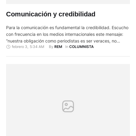
Comunicación y credibilidad
Para la comunicación es fundamental la credibilidad. Escucho
con frecuencia en los medios internacionales este mensaje:
“nuestra obligación como periodistas es ser veraces, no
febrero 3
,
5:34 AM
By 
In 
REM
COLUMNISTA
neutrales”. Por otra parte los diecisiete accionistas del
conocido diario New York Times, firmaron su respaldo a los
demócratas para las elecciones presidenciales
norteamericanas en noviembre entrante. Al explicarlo la
cadena …