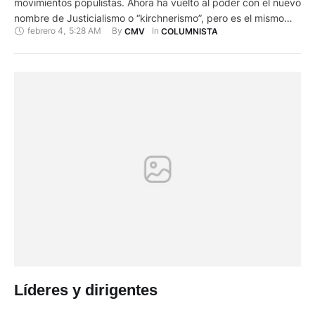
movimientos populistas. Ahora ha vuelto al poder con el nuevo
nombre de Justicialismo o “kirchnerismo”, pero es el mismo
febrero 4
,
5:28 AM
By 
In 
CMV
COLUMNISTA
con fachada democrática y apoyándose en resultados
electorales movidos en unos pueblos semi ignorantes. El
populismo dada su indefinición puede representar a todos,
desde la derecha a …
Líderes y dirigentes