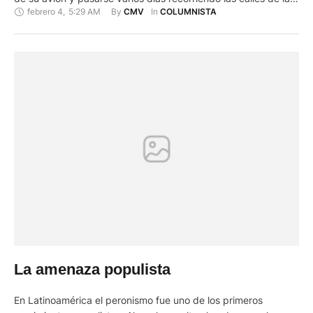
febrero 4
,
5:29 AM
By 
In 
CMV
COLUMNISTA
Capital de la República, y quizá hasta dando la mano a
muchas personas, aunque los orientales suelen más bien
utilizar la …
La amenaza populista
En Latinoamérica el peronismo fue uno de los primeros