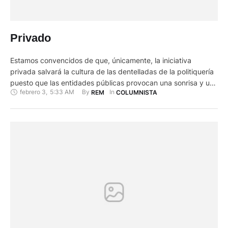
Privado
Estamos convencidos de que, únicamente, la iniciativa
privada salvará la cultura de las dentelladas de la politiquería
puesto que las entidades públicas provocan una sonrisa y una
febrero 3
,
5:33 AM
By 
In 
REM
COLUMNISTA
lágrima con el secuestro de la cultura a favor de los intereses
políticos de sus huéspedes de turno. Así miramos surgir
espacios únicos en los que el arte, …