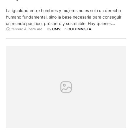
La igualdad entre hombres y mujeres no es solo un derecho
humano fundamental, sino la base necesaria para conseguir
un mundo pacífico, próspero y sostenible. Hay quienes
febrero 4
,
5:26 AM
By 
In 
CMV
COLUMNISTA
rechazan la palabra feminismo porque le llenaron de un
contenido equivocado; como revanchismo y victimización. El
significado según la Real Academia de la Lengua Española es
el principio …