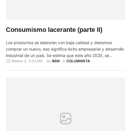
Consumismo lacerante (parte II)
Los productos se elaboran con baja calidad y debemos
comprar un nuevo, eso significa éxito empresarial y desarrollo
industrial de un país. Se estima que este año 2020, se
febrero 3
,
5:32 AM
By 
In 
REM
COLUMNISTA
producirán 500 millones de toneladas de materiales plásticos,
es decir 900 % más que en 1980. Los fabricantes de bebidas
producen más de 500 mil millones …