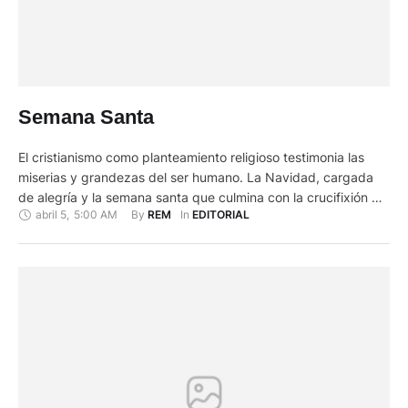
Semana Santa
El cristianismo como planteamiento religioso testimonia las
miserias y grandezas del ser humano. La Navidad, cargada
de alegría y la semana santa que culmina con la crucifixión del
abril 5
,
5:00 AM
By 
In 
REM
EDITORIAL
hijo de Dios nos muestran estas dos dimensiones de nuestra
realidad. Se inicia hoy la semana mayor con el Domingo de
Ramos en el que, sin la …