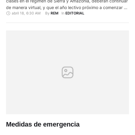
clases en el régimen de Sierra y Amazonía, deberán continuar
de manera virtual, y que el año lectivo próximo a comenzar en
abril 18
,
6:30 AM
By 
In 
REM
EDITORIAL
la Costa, lo haría también de igual manera, es decir
virtualmente. Este anuncio ha generado la lógica
preocupación de muchos padres de familia, …
Medidas de emergencia