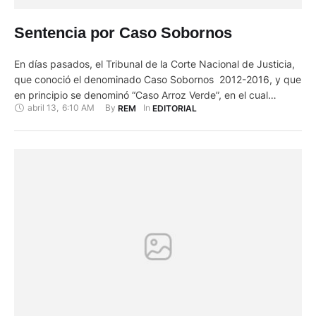
Sentencia por Caso Sobornos
En días pasados, el Tribunal de la Corte Nacional de Justicia,
que conoció el denominado Caso Sobornos 2012-2016, y que
en principio se denominó “Caso Arroz Verde”, en el cual
abril 13
,
6:10 AM
By 
In 
REM
EDITORIAL
estuvieron involucrados el ex Presidente Rafael Correa, el ex
Vicepresidente Jorge Glass y además dieciocho ciudadanos,
entre ex funcionarios y empresarios participantes en estos
delitos, …