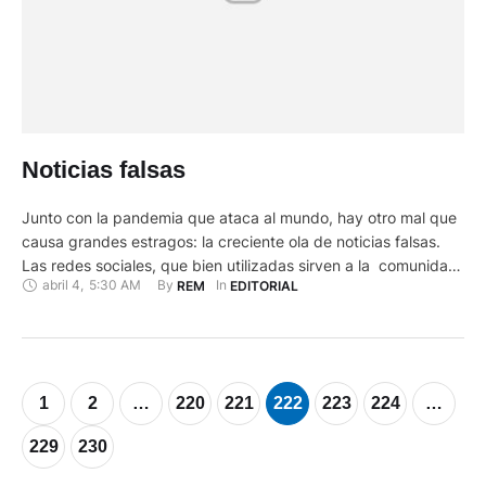
Noticias falsas
Junto con la pandemia que ataca al mundo, hay otro mal que
causa grandes estragos: la creciente ola de noticias falsas.
Las redes sociales, que bien utilizadas sirven a la comunidad,
abril 4
,
5:30 AM
By 
In 
REM
EDITORIAL
se prestan también para el mal uso. Y hay numerosas
personas que conscientemente hacen un mal uso de esos
instrumentos con el claro fin …
1
2
…
220
221
222
223
224
…
229
230