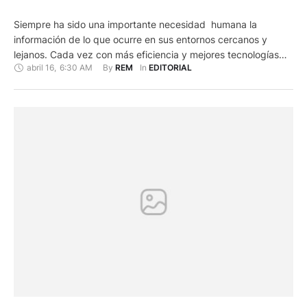
Siempre ha sido una importante necesidad humana la
información de lo que ocurre en sus entornos cercanos y
lejanos. Cada vez con más eficiencia y mejores tecnologías
abril 16
,
6:30 AM
By 
In 
REM
EDITORIAL
los medios de comunicación cumplen con este propósito.
Según se trate de hechos que ocasionen daños o beneficios,
las noticias se califican como malas o buenas. Lo ideal …