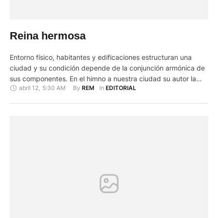
Reina hermosa
Entorno físico, habitantes y edificaciones estructuran una
ciudad y su condición depende de la conjunción armónica de
sus componentes. En el himno a nuestra ciudad su autor la
abril 12
,
5:30 AM
By 
In 
REM
EDITORIAL
calificó de reina hermosa y, más allá de la connotación
poética, el calificativo responde en gran medida a su realidad.
La naturaleza en que se asentó Cuenca …