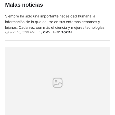
Malas noticias
Siempre ha sido una importante necesidad humana la
información de lo que ocurre en sus entornos cercanos y
lejanos. Cada vez con más eficiencia y mejores tecnologías
abril 16
,
5:30 AM
By 
In 
CMV
EDITORIAL
los medios de comunicación cumplen con este propósito.
Según se trate de hechos que ocasionen daños o beneficios,
las noticias se califican como malas o buenas. Lo ideal …