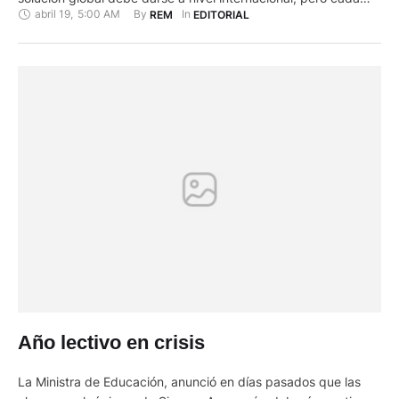
abril 19
,
5:00 AM
By 
In 
REM
EDITORIAL
país debe tomar medidas de acuerdo con sus condiciones
sociales y económicas. Se trata de un enemigo común y
desaparece la comodidad de …
Año lectivo en crisis
La Ministra de Educación, anunció en días pasados que las