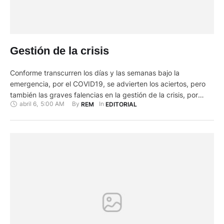
Gestión de la crisis
Conforme transcurren los días y las semanas bajo la
emergencia, por el COVID19, se advierten los aciertos, pero
también las graves falencias en la gestión de la crisis, por
abril 6
,
5:00 AM
By 
In 
REM
EDITORIAL
parte de los organismos que conforman el COE nacional, y por
ende el Gobierno. Indudablemente es un acierto dilatar los
días de confinamiento, justamente a fin …