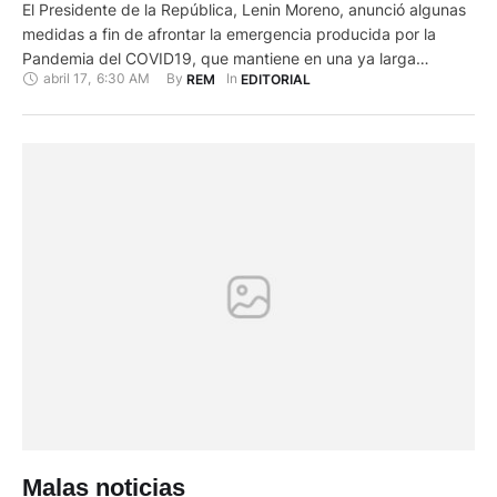
El Presidente de la República, Lenin Moreno, anunció algunas
medidas a fin de afrontar la emergencia producida por la
Pandemia del COVID19, que mantiene en una ya larga
abril 17
,
6:30 AM
By 
In 
REM
EDITORIAL
cuarentena al país, con la mayor parte del aparato productivo
paralizada, y una serie de carencias, a más de que la
situación presupuestaria es claramente crítica. Entre …
Malas noticias