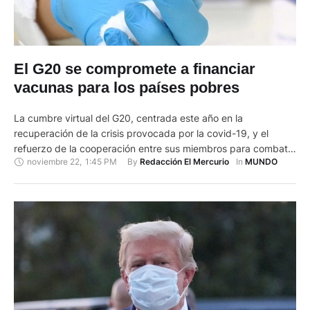
El G20 se compromete a financiar
vacunas para los países pobres
La cumbre virtual del G20, centrada este año en la
recuperación de la crisis provocada por la covid-19, y el
refuerzo de la cooperación entre sus miembros para combatir
noviembre 22
,
1:45 PM
By 
In 
Redacción El Mercurio
MUNDO
la pandemia, terminó este domingo con el compromiso de
financiar las vacunas para los países pobres. “Hemos
conseguido mucho este año, hemos cumplido nuestro
compromiso para …