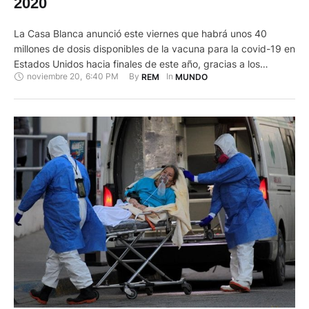
2020
La Casa Blanca anunció este viernes que habrá unos 40
millones de dosis disponibles de la vacuna para la covid-19 en
Estados Unidos hacia finales de este año, gracias a los
noviembre 20
,
6:40 PM
By 
In 
REM
MUNDO
avances de las farmacéuticas Pfizer y Moderna. "Respecto a
la vacuna, creemos que habrá 40 millones de dosis
disponibles hacia finales de año", dijo …