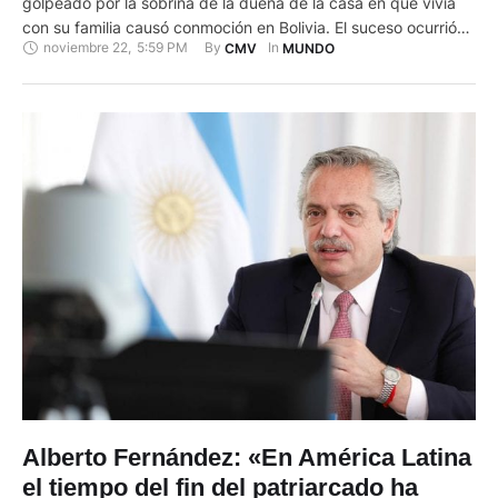
golpeado por la sobrina de la dueña de la casa en que vivía
con su familia causó conmoción en Bolivia. El suceso ocurrió
noviembre 22
,
5:59 PM
By 
In 
CMV
MUNDO
en la víspera en la ciudad de Warnes, en la región oriental de
Santa Cruz, cuando la madre del menor salió …
Alberto Fernández: «En América Latina
el tiempo del fin del patriarcado ha