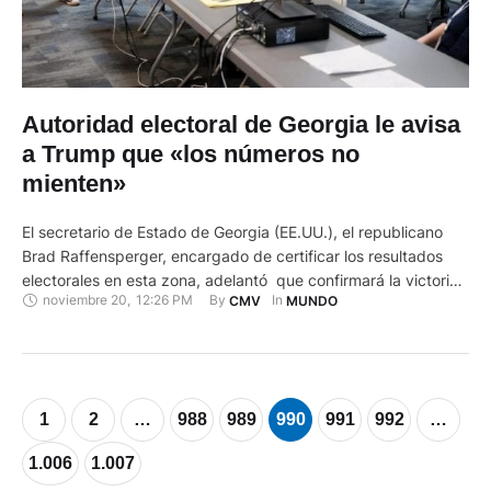
Autoridad electoral de Georgia le avisa
a Trump que «los números no
mienten»
El secretario de Estado de Georgia (EE.UU.), el republicano
Brad Raffensperger, encargado de certificar los resultados
electorales en esta zona, adelantó que confirmará la victoria
noviembre 20
,
12:26 PM
By 
In 
CMV
MUNDO
del presidente electo, el demócrata Joe Biden, ya que "los
números no mienten", después de que el jueves se
completará el recuento manual de los votos. "Vivo con el lema
…
1
2
…
988
989
990
991
992
…
1.006
1.007