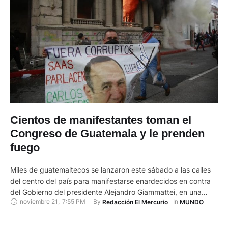
Cientos de manifestantes toman el
Congreso de Guatemala y le prenden
fuego
Miles de guatemaltecos se lanzaron este sábado a las calles
del centro del país para manifestarse enardecidos en contra
del Gobierno del presidente Alejandro Giammattei, en una
noviembre 21
,
7:55 PM
By 
In 
Redacción El Mercurio
MUNDO
serie de protestas que culminaron con la quema de una parte
del Congreso y la dispersión de los asistentes mediante
bombas lacrimógenas. Los cuerpos de socorro han advertido