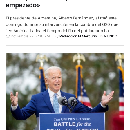
empezado»
El presidente de Argentina, Alberto Fernández, afirmó este
domingo durante su intervención en la cumbre del G20 que
"en América Latina el tiempo del fin del patriarcado ha
noviembre 22
,
4:30 PM
By 
In 
Redacción El Mercurio
MUNDO
empezado", y señaló que "el empoderamiento de las mujeres
resulta un imperativo moral y ético". "En América Latina el
tiempo del fin del patriarcado ha empezado, el …