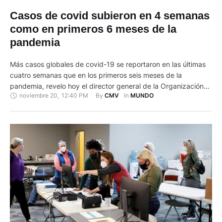
Casos de covid subieron en 4 semanas
como en primeros 6 meses de la
pandemia
Más casos globales de covid-19 se reportaron en las últimas
cuatro semanas que en los primeros seis meses de la
pandemia, revelo hoy el director general de la Organización
noviembre 20
,
12:40 PM
By 
In 
CMV
MUNDO
Mundial de la Salud (OMS), Tedros Adhanomm Ghebreyesus.
La segunda ola de la pandemia en el hemisferio norte --
mencionó Europa y Norteamérica-- ha llevado a que …