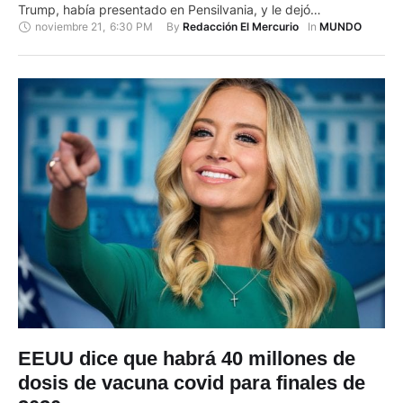
Trump, había presentado en Pensilvania, y le dejó
noviembre 21
,
6:30 PM
By 
In 
Redacción El Mercurio
MUNDO
prácticamente sin opciones para revertir el resultado de las
elecciones en ese estado del que dependen las llaves de la
Casa Blanca. La decisión del juez Matthew Brann implica que
…
EEUU dice que habrá 40 millones de
dosis de vacuna covid para finales de