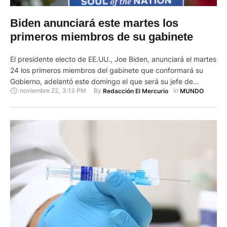
Biden anunciará este martes los
primeros miembros de su gabinete
El presidente electo de EE.UU., Joe Biden, anunciará el martes
24 los primeros miembros del gabinete que conformará su
Gobierno, adelantó este domingo el que será su jefe de
noviembre 22
,
3:13 PM
By 
In 
Redacción El Mercurio
MUNDO
gabinete en la Casa Blanca, Ron Klain. "Verán los primeros
anuncios sobre miembros del gabinete este martes", adelantó
Klain durante una entrevista en la cadena ABC …