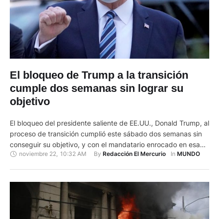
El bloqueo de Trump a la transición
cumple dos semanas sin lograr su
objetivo
El bloqueo del presidente saliente de EE.UU., Donald Trump, al
proceso de transición cumplió este sábado dos semanas sin
conseguir su objetivo, y con el mandatario enrocado en esa
noviembre 22
,
10:32 AM
By 
In 
Redacción El Mercurio
MUNDO
estrategia a pesar de las ínfimas posibilidades de revertir el
resultado de las elecciones. Un día después de sufrir dos
importantes reveses en su plan para …