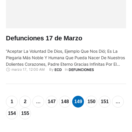
Defunciones 17 de Marzo
“Aceptar La Voluntad De Dios, Ejemplo Que Nos Dió; Es La
Plegaria Más Noble Y Humana Que Pueda Nacer De Nuestros
Dolientes Corazones, Padre Eterno Gracias Infinitas Por El
marzo 17
,
12:00 AM
By 
In 
ECD
DEFUNCIONES
Tiempo Que Nos Permitiste Amar A Nuestro Padre Y Tenerlo A
Nuestro Lado.” DESCANSA EN LA PAZ DEL SEÑOR QUIEN EN
VIDA FUE: JUSTO LUIS MARIO …
1
2
…
147
148
149
150
151
…
154
155