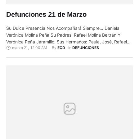
Defunciones 21 de Marzo
Su Dulce Presencia Nos Acompañará Siempre… Daniela
Verónica Molina Peña Su Padres: Rafael Molina Beltrán Y
Verónica Peña Jaramillo; Sus Hermanos: Paula, José, Rafaela
marzo 21
,
12:00 AM
By 
In 
ECD
DEFUNCIONES
Y Juan José; Su Sobrina: Isabel; Sus Tíos, Primos Y Más
Familiares. Cumplen Con El Penoso Deber De Comunicar El
Fallecimiento De Tan Querido Miembro De Familia Acaecido El
Día Viernes …