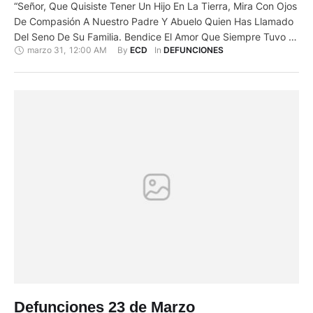
“Señor, Que Quisiste Tener Un Hijo En La Tierra, Mira Con Ojos
De Compasión A Nuestro Padre Y Abuelo Quien Has Llamado
Del Seno De Su Familia. Bendice El Amor Que Siempre Tuvo A
marzo 31
,
12:00 AM
By 
In 
ECD
DEFUNCIONES
Los Suyos En La Tierra Y Has Que Desde El Cielo Pueda
Seguir Ayudándonos. Toma Bajo Tu Protección Misericordiosa
A Quienes …
Defunciones 23 de Marzo