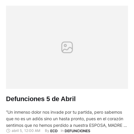
Defunciones 5 de Abril
“Un inmenso dolor nos invade por tu partida, pero sabemos
que no es un adiós sino un hasta pronto, pues en el corazón
sentimos que no hemos perdido a nuestra ESPOSA, MADRE Y
abril 5
,
12:00 AM
By 
In 
ECD
DEFUNCIONES
ABUELA en la tierra, sino que hemos ganado un ángel en el