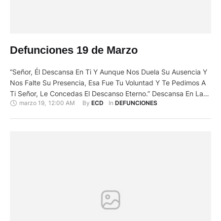
Defunciones 19 de Marzo
“Señor, Él Descansa En Ti Y Aunque Nos Duela Su Ausencia Y
Nos Falte Su Presencia, Esa Fue Tu Voluntad Y Te Pedimos A
Ti Señor, Le Concedas El Descanso Eterno.” Descansa En La
marzo 19
,
12:00 AM
By 
In 
ECD
DEFUNCIONES
Paz Del Señor Quien En Vida Fue: Hector Rigoberto Ochoa
Valverde Su Esposa: Amelia San Lucas Castro(+); Sus Hijos:
Héctor, Cecilia …