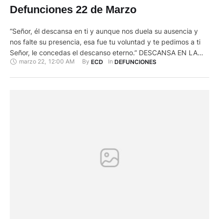
Defunciones 22 de Marzo
“Señor, él descansa en ti y aunque nos duela su ausencia y
nos falte su presencia, esa fue tu voluntad y te pedimos a ti
Señor, le concedas el descanso eterno.” DESCANSA EN LA
marzo 22
,
12:00 AM
By 
In 
ECD
DEFUNCIONES
PAZ DEL SEÑOR QUIEN EN VIDA FUE: ENRIQUE EDUARDO
MENDEZ MERCHAN Su esposa: María Angelita Maldonado
Puma; sus padres: Luis Enrique …