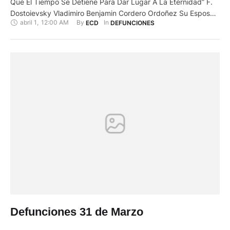
Que El Tiempo Se Detiene Para Dar Lugar A La Eternidad” F.
Dostoievsky Vladimiro Benjamin Cordero Ordoñez Su Esposa:
abril 1
,
12:00 AM
By 
In 
ECD
DEFUNCIONES
Gladys Jaramillo Cordero; Sus Hijos: Mónika Y Pedro Cueva,
Ana Patricia (+), Fernando Y Patricia Galarza, Clara Y Diego
Carpio; Sus Nietos: Cordero Cordero, Riveri …
Defunciones 31 de Marzo