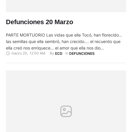
Defunciones 20 Marzo
PARTE MORTUORIO Las vidas que ella Tocó, han florecido…
las semillas que ella sembró, han crecido…. el recuerdo que
ella creó nos enriquece… el amor que ella nos dio
marzo 20
,
12:00 AM
By 
In 
ECD
DEFUNCIONES
permanece.... Dadle el gozo eterno a quien en vida fue:
MARIA SANTOS PERALTA BRAVO Su esposo; José María
Morocho [+], Sus hijos, Olga, Narcisa, Cecilia, Miguel …