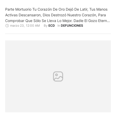
Parte Mortuorio Tu Corazón De Oro Dejó De Latir, Tus Manos
Activas Descansaron, Dios Destrozó Nuestro Corazón, Para
Comprobar Que Sólo Se Lleva Lo Mejor. Dadle El Gozo Eterno
marzo 23
,
12:00 AM
By 
In 
ECD
DEFUNCIONES
A Quien En Vida Fue: Jaime Eduardo Abril Peralta Su Esposa;
Ana Cárdenas, Sus Hermanos, Iván Y Edgar Abril Peralta, Sus
Hermanas Políticas, Mercy Coronel Y …