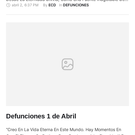
abril 2
,
6:37 PM
By 
In 
ECD
DEFUNCIONES
Alegría, Amor y, Ejemplo de Trabajo y Honestidad Como Lo
Hiciste Siempre” Porque fuiste un Excelente Esposo, Padre,
Abuelo e Incondicional Ser Humano para Todos. …
Defunciones 1 de Abril
“Creo En La Vida Eterna En Este Mundo. Hay Momentos En