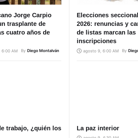
cano Jorge Carpio
Elecciones secciona
un trasplante de
2026: renuncias y c
as cuatro años de
de listas marcan las
inscripciones
By
Diego Montalván
By
Dieg
, 6:00 AM
agosto 9, 6:00 AM
e trabajo, ¿quién los
La paz interior
agosto 9, 4:30 AM