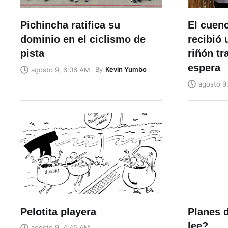
Pichincha ratifica su
El cuen
dominio en el ciclismo de
recibió 
pista
riñón tr
espera
By
Kevin Yumbo
agosto 9, 6:06 AM
agosto 9
Pelotita playera
Planes d
lee?
agosto 9, 4:45 AM