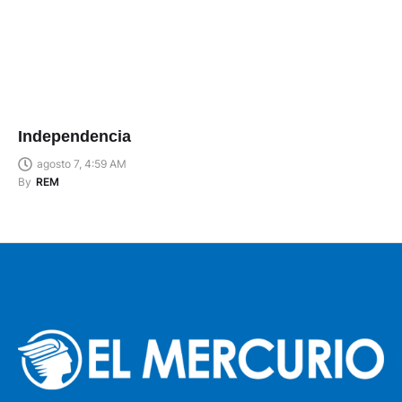
Independencia
agosto 7, 4:59 AM
By
REM