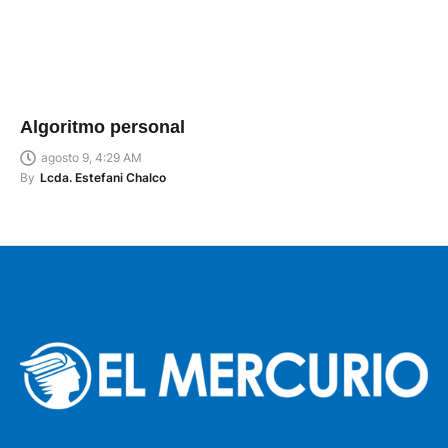
Algoritmo personal
agosto 9, 4:29 AM
By
Lcda. Estefani Chalco