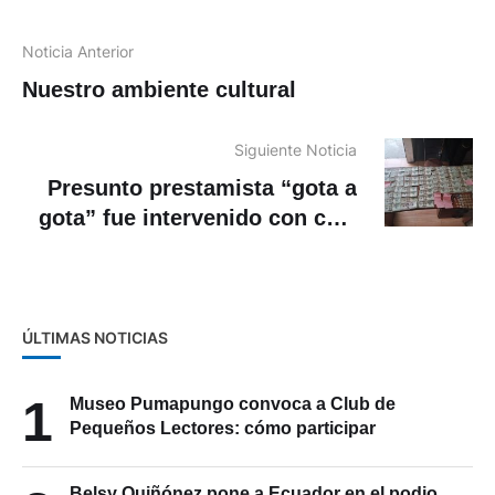
Noticia Anterior
Nuestro ambiente cultural
Siguiente Noticia
Presunto prestamista “gota a
gota” fue intervenido con casi
USD 3.000 en Cuenca
ÚLTIMAS NOTICIAS
1
Museo Pumapungo convoca a Club de
Pequeños Lectores: cómo participar
Belsy Quiñónez pone a Ecuador en el podio