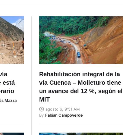
vía
Rehabilitación integral de la
 está
vía Cuenca – Molleturo tiene
rario
un avance del 12 %, según el
MIT
és Mazza
agosto 6, 9:51 AM
By
Fabian Campoverde