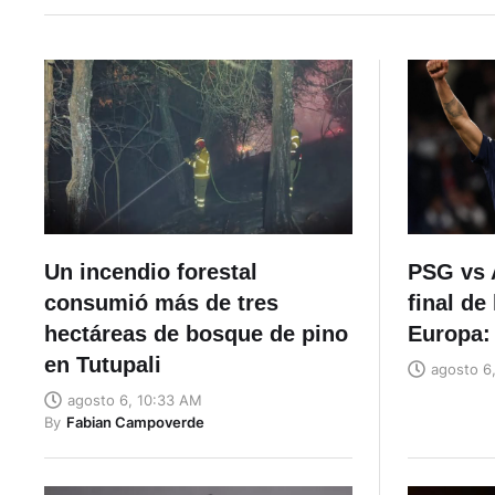
Un incendio forestal
PSG vs A
consumió más de tres
final de
hectáreas de bosque de pino
Europa:
en Tutupali
agosto 6
agosto 6, 10:33 AM
By
Fabian Campoverde