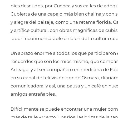
pies desnudos, por Cuenca y sus calles de adoqu
Cubierta de una capa o más bien chalina y con su
y alegre del paisaje, como una retama florida. C
y artífice cultural, con obras magnificas de cub
labor inconmensurable en bien de la cultura cu
Un abrazo enorme a todos los que participaron e
recuerdos que son los míos mismo, que compart
Arteaga, y al ser compañero en medicina de Fabi
en su canal de televisión donde Osmara, diari
comunicadora, y así, una pausa y un café en nues
amigos entrañables.
Difícilmente se puede encontrar una mujer como
más de talle y viento. Los ríos, las brizas de la 