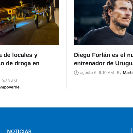
 de locales y
Diego Forlán es el n
o de droga en
entrenador de Urugu
By
Marti
agosto 6, 9:10 AM
, 9:33 AM
ampoverde
NOTICIAS