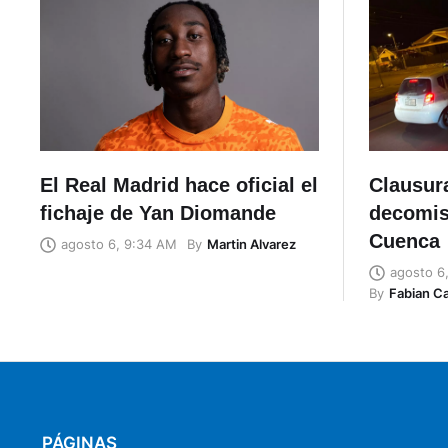
El Real Madrid hace oficial el
Clausura
fichaje de Yan Diomande
decomis
Cuenca
By
Martin Alvarez
agosto 6, 9:34 AM
agosto 6
By
Fabian C
PÁGINAS