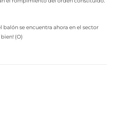
an el rompimiento del orden constituido.
l balón se encuentra ahora en el sector
 bien! (O)