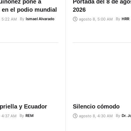
uiñónez pone a
Portada del 8 de ago
 en el podio mundial
2026
By
Ismael Alvarado
By
HRR
, 5:22 AM
agosto 8, 5:00 AM
priella y Ecuador
Silencio cómodo
By
REM
By
Dr. 
, 4:37 AM
agosto 8, 4:30 AM