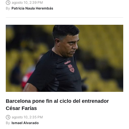
agosto 10, 2:39 PM
By
Patricia Naula Herembás
Barcelona pone fin al ciclo del entrenador
César Farías
agosto 10, 2:35 PM
By
Ismael Alvarado