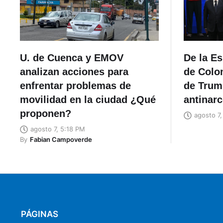
U. de Cuenca y EMOV
De la Es
analizan acciones para
de Colo
enfrentar problemas de
de Trum
movilidad en la ciudad ¿Qué
antinar
proponen?
agosto 7
agosto 7, 5:18 PM
By
Fabian Campoverde
PÁGINAS