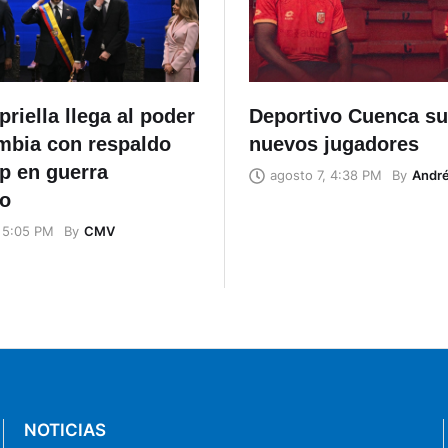
priella llega al poder
Deportivo Cuenca s
mbia con respaldo
nuevos jugadores
p en guerra
By
Andr
agosto 7, 4:38 PM
co
By
CMV
, 5:05 PM
NOTICIAS