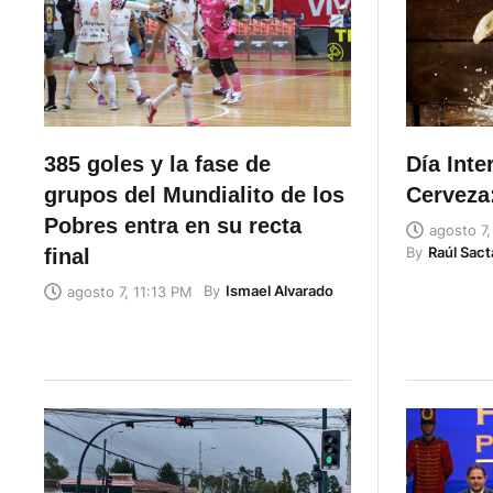
385 goles y la fase de
Día Inte
grupos del Mundialito de los
Cerveza:
Pobres entra en su recta
agosto 7
By
Raúl Sac
final
By
Ismael Alvarado
agosto 7, 11:13 PM