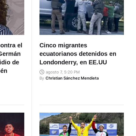
ontra el
Cinco migrantes
 Germán
ecuatorianos detenidos en
idio de
Londonderry, en EE.UU
lén
agosto 7, 5:20 PM
By
Christian Sánchez Mendieta