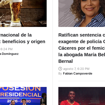
rnacional de la
Ratifican sentencia c
 beneficios y origen
exagente de policía
Cáceres por el femic
, 6:24 PM
ta Domínguez
la abogada María Be
Bernal
agosto 7, 6:20 PM
By
Fabian Campoverde