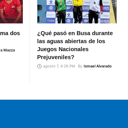
uma dos
¿Qué pasó en Busa durante
las aguas abiertas de los
Juegos Nacionales
és Mazza
Prejuveniles?
By
Ismael Alvarado
agosto 7, 4:26 PM