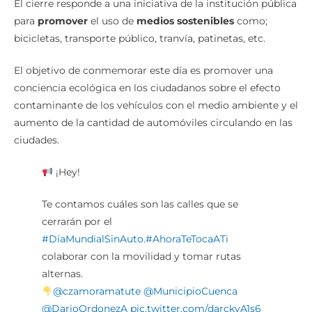
El cierre responde a una iniciativa de la institución pública
para
promover
el uso de
medios sostenibles
como;
bicicletas, transporte público, tranvía, patinetas, etc.
El objetivo de conmemorar este día es promover una
conciencia ecológica en los ciudadanos sobre el efecto
contaminante de los vehículos con el medio ambiente y el
aumento de la cantidad de automóviles circulando en las
ciudades.
¡Hey!
Te contamos cuáles son las calles que se
cerrarán por el
#DíaMundialSinAuto
.
#AhoraTeTocaATi
colaborar con la movilidad y tomar rutas
alternas.
@czamoramatute
@MunicipioCuenca
@DarioOrdonezA
pic.twitter.com/darckvA1s6