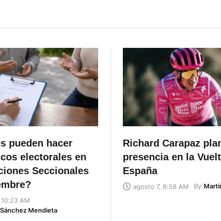
s pueden hacer
Richard Carapaz plan
cos electorales en
presencia en la Vuelt
cciones Seccionales
España
embre?
By
Marti
agosto 7, 8:58 AM
, 10:23 AM
n Sánchez Mendieta