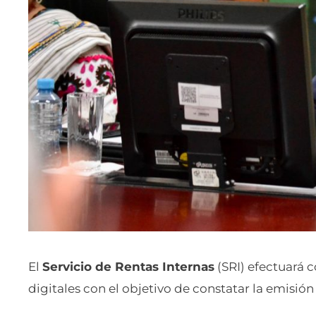
El
Servicio de Rentas Internas
(SRI) efectuará 
digitales con el objetivo de constatar la emisión