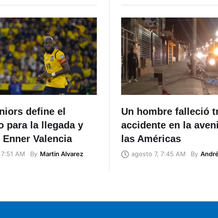
iors define el
Un hombre falleció t
io para la llegada y
accidente en la aven
 Enner Valencia
las Américas
By
Martin Alvarez
By
Andr
 7:51 AM
agosto 7, 7:45 AM