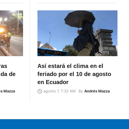
ras
Así estará el clima en el
ida de
feriado por el 10 de agosto
en Ecuador
és Mazza
By
Andrés Mazza
agosto 7, 7:32 AM