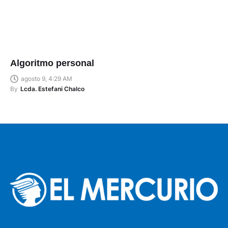
Algoritmo personal
agosto 9, 4:29 AM
By
Lcda. Estefani Chalco